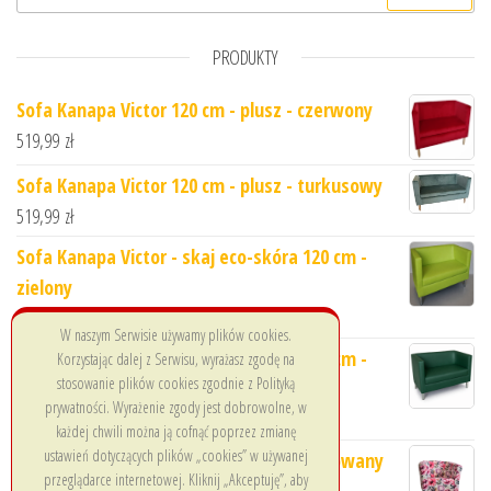
PRODUKTY
Sofa Kanapa Victor 120 cm - plusz - czerwony
519,99
zł
Sofa Kanapa Victor 120 cm - plusz - turkusowy
519,99
zł
Sofa Kanapa Victor - skaj eco-skóra 120 cm -
zielony
494,99
zł
W naszym Serwisie używamy plików cookies.
Sofa Kanapa Victor - skaj eco-skóra 120 cm -
Korzystając dalej z Serwisu, wyrażasz zgodę na
stosowanie plików cookies zgodnie z Polityką
butelkowa zieleń
prywatności. Wyrażenie zgody jest dobrowolne, w
494,99
zł
każdej chwili można ją cofnąć poprzez zmianę
ustawień dotyczących plików „cookies” w używanej
Fotel Klubowy Sante - Welur/Plusz Drukowany
przeglądarce internetowej. Kliknij „Akceptuję”, aby