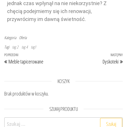
jednak czas wpłynął na nie niekorzystnie? Z
chęcią podejmiemy się ich renowacji,
przywrócimy im dawną świetność.
Kategoria
Oferta
Tagi
tag 2
tag 4
tag1
POPRZEDNI
NASTĘPNY
Meble tapicerowane
Dyskoteki
KOSZYK
Brak produktów w koszyku.
SZUKAJ PRODUKTU